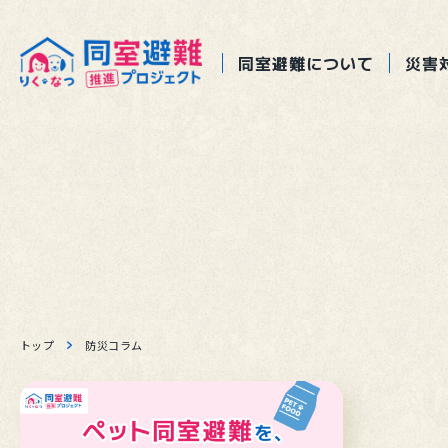
ペットと防
同室避難について
災害
ペットと避
ペット防災
ペット
ペット
ペット
トップ
防災コラム