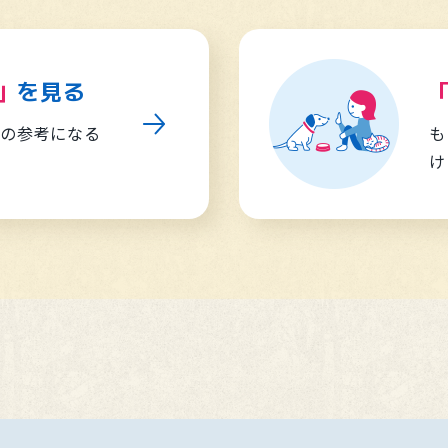
」
を見る
難の参考になる
も
け