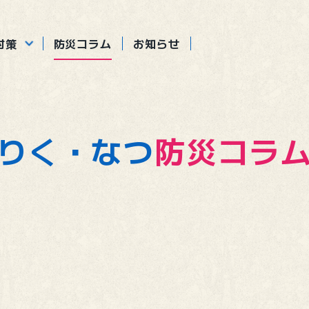
災
対策
防災コラム
お知らせ
難
情報
と防災
りく・なつ
防災コラ
と避難
防災情報